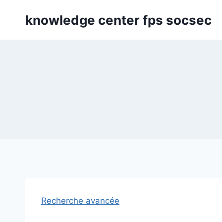
Skip
knowledge center fps socsec
to
content
Recherche avancée