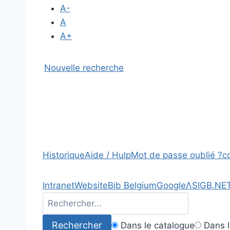
A-
A
A+
Nouvelle recherche
Historique
Aide / Hulp
Mot de passe oublié ?
c
Intranet
Website
Bib Belgium
Google
Λ
SIGB.NE
Dans le catalogue
Dans l