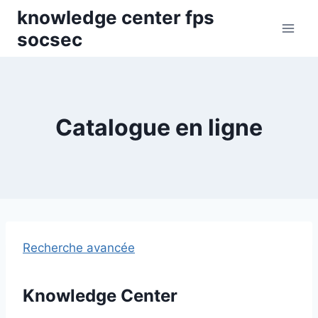
Skip
knowledge center fps
to
socsec
content
Catalogue en ligne
Recherche avancée
Knowledge Center