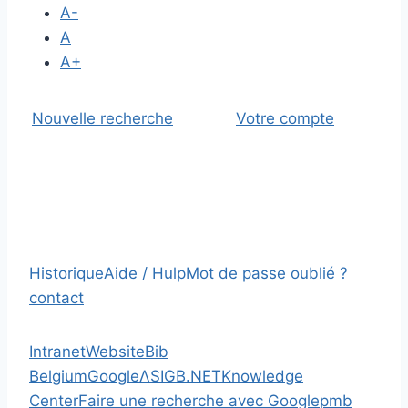
A-
A
A+
Nouvelle recherche
Votre compte
Historique
Aide / Hulp
Mot de passe oublié ?
contact
Intranet
Website
Bib
Belgium
Google
Λ
SIGB.NET
Knowledge
Center
Faire une recherche avec Google
pmb