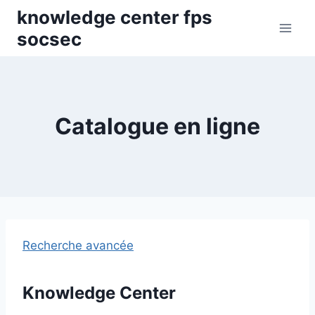
Skip
knowledge center fps
to
socsec
content
Catalogue en ligne
Recherche avancée
Knowledge Center