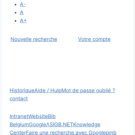
A-
A
A+
Nouvelle recherche
Votre compte
Historique
Aide / Hulp
Mot de passe oublié ?
contact
Intranet
Website
Bib
Belgium
Google
Λ
SIGB.NET
Knowledge
Center
Faire une recherche avec Google
pmb