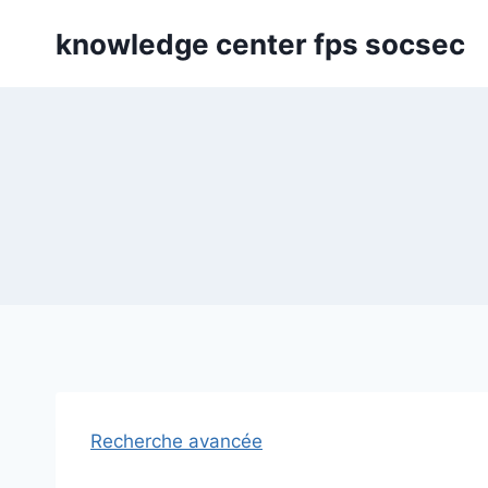
Skip
knowledge center fps socsec
to
content
Recherche avancée