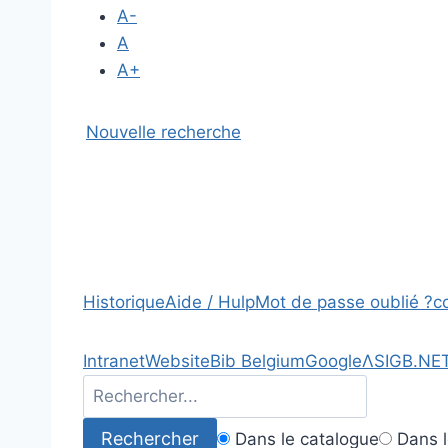
A-
A
A+
Nouvelle recherche
Historique
Aide / Hulp
Mot de passe oublié ?
c
Intranet
Website
Bib Belgium
Google
Λ
SIGB.NE
Dans le catalogue
Dans l