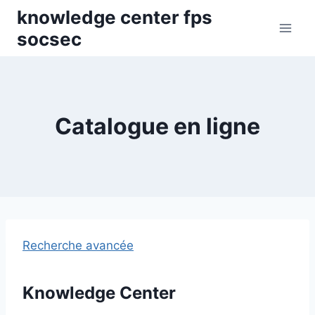
Skip
knowledge center fps
to
socsec
content
Catalogue en ligne
Recherche avancée
Knowledge Center