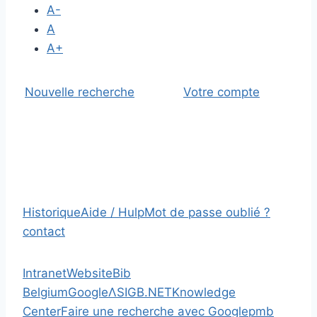
A-
A
A+
Nouvelle recherche
Votre compte
Historique
Aide / Hulp
Mot de passe oublié ?
contact
Intranet
Website
Bib
Belgium
Google
Λ
SIGB.NET
Knowledge
Center
Faire une recherche avec Google
pmb