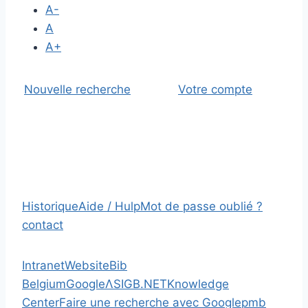
A-
A
A+
Nouvelle recherche
Votre compte
Historique
Aide / Hulp
Mot de passe oublié ?
contact
Intranet
Website
Bib
Belgium
Google
Λ
SIGB.NET
Knowledge
Center
Faire une recherche avec Google
pmb