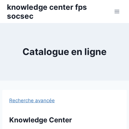
Skip
knowledge center fps
to
socsec
content
Catalogue en ligne
Recherche avancée
Knowledge Center