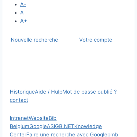
A-
A
A+
Nouvelle recherche
Votre compte
Historique
Aide / Hulp
Mot de passe oublié ?
contact
Intranet
Website
Bib
Belgium
Google
Λ
SIGB.NET
Knowledge
Center
Faire une recherche avec Google
pmb