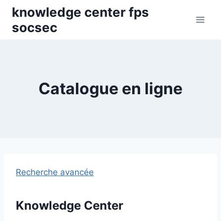
Skip
knowledge center fps
to
socsec
content
Catalogue en ligne
Recherche avancée
Knowledge Center