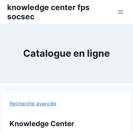
Skip
knowledge center fps
to
socsec
content
Catalogue en ligne
Recherche avancée
Knowledge Center