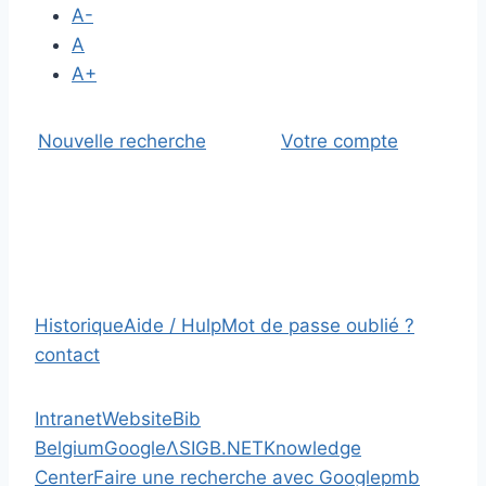
A-
A
A+
Nouvelle recherche
Votre compte
Historique
Aide / Hulp
Mot de passe oublié ?
contact
Intranet
Website
Bib
Belgium
Google
Λ
SIGB.NET
Knowledge
Center
Faire une recherche avec Google
pmb