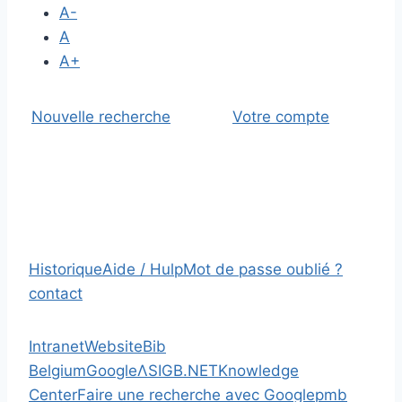
A-
A
A+
Nouvelle recherche
Votre compte
Historique
Aide / Hulp
Mot de passe oublié ?
contact
Intranet
Website
Bib
Belgium
Google
Λ
SIGB.NET
Knowledge
Center
Faire une recherche avec Google
pmb