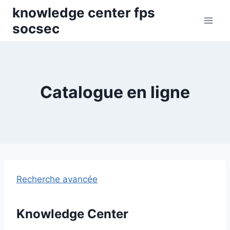
Skip
knowledge center fps
to
socsec
content
Catalogue en ligne
Recherche avancée
Knowledge Center