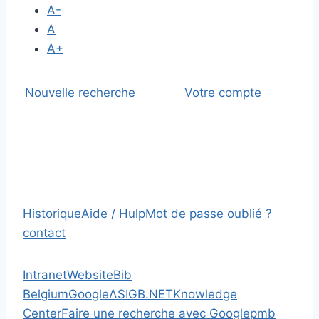
A-
A
A+
Nouvelle recherche
Votre compte
Historique
Aide / Hulp
Mot de passe oublié ?
contact
Intranet
Website
Bib
Belgium
Google
Λ
SIGB.NET
Knowledge
Center
Faire une recherche avec Google
pmb