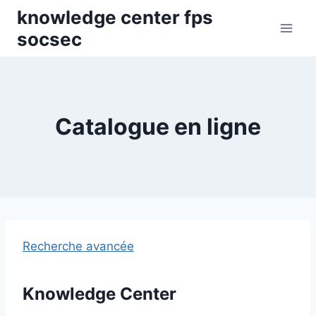
Skip
knowledge center fps
to
socsec
content
Catalogue en ligne
Recherche avancée
Knowledge Center