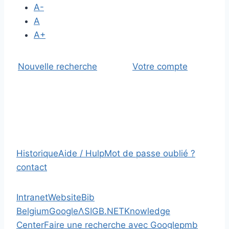
A-
A
A+
Nouvelle recherche
Votre compte
Historique
Aide / Hulp
Mot de passe oublié ?
contact
Intranet
Website
Bib
Belgium
Google
Λ
SIGB.NET
Knowledge
Center
Faire une recherche avec Google
pmb