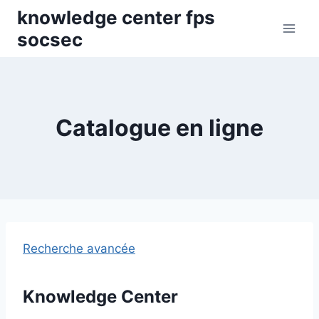
Skip
knowledge center fps
to
socsec
content
Catalogue en ligne
Recherche avancée
Knowledge Center