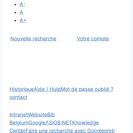
A-
A
A+
Nouvelle recherche
Votre compte
Historique
Aide / Hulp
Mot de passe oublié ?
contact
Intranet
Website
Bib
Belgium
Google
Λ
SIGB.NET
Knowledge
Center
Faire une recherche avec Google
pmb