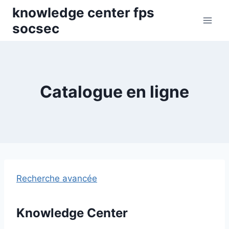
Skip
knowledge center fps
to
socsec
content
Catalogue en ligne
Recherche avancée
Knowledge Center