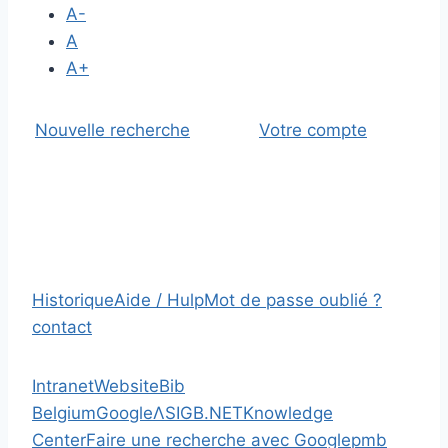
A-
A
A+
Nouvelle recherche
Votre compte
Historique
Aide / Hulp
Mot de passe oublié ?
contact
Intranet
Website
Bib
Belgium
Google
Λ
SIGB.NET
Knowledge
Center
Faire une recherche avec Google
pmb