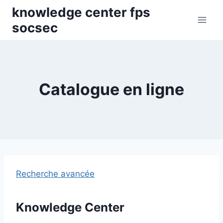
Skip
knowledge center fps
to
socsec
content
Catalogue en ligne
Recherche avancée
Knowledge Center