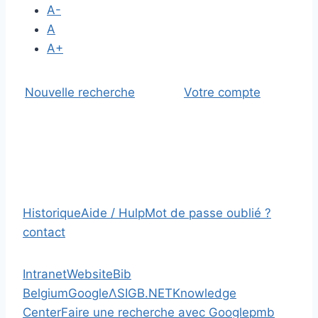
A-
A
A+
Nouvelle recherche
Votre compte
Historique
Aide / Hulp
Mot de passe oublié ?
contact
Intranet
Website
Bib
Belgium
Google
Λ
SIGB.NET
Knowledge
Center
Faire une recherche avec Google
pmb