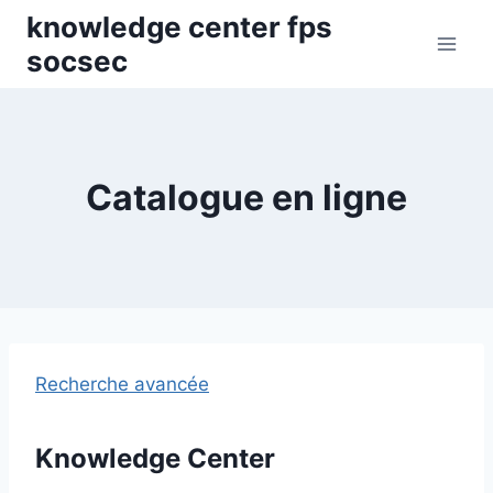
Skip
knowledge center fps
to
socsec
content
Catalogue en ligne
Recherche avancée
Knowledge Center