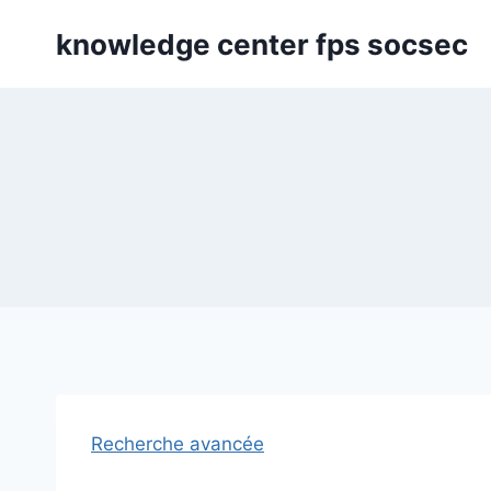
Skip
knowledge center fps socsec
to
content
Recherche avancée