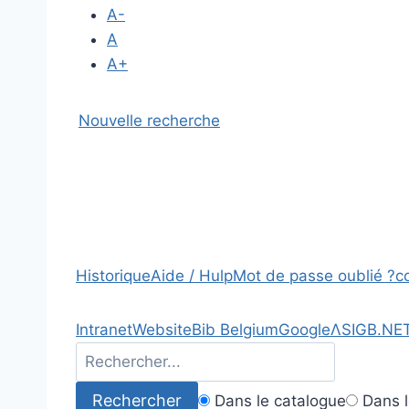
A-
A
A+
Nouvelle recherche
Historique
Aide / Hulp
Mot de passe oublié ?
c
Intranet
Website
Bib Belgium
Google
Λ
SIGB.NE
Dans le catalogue
Dans l