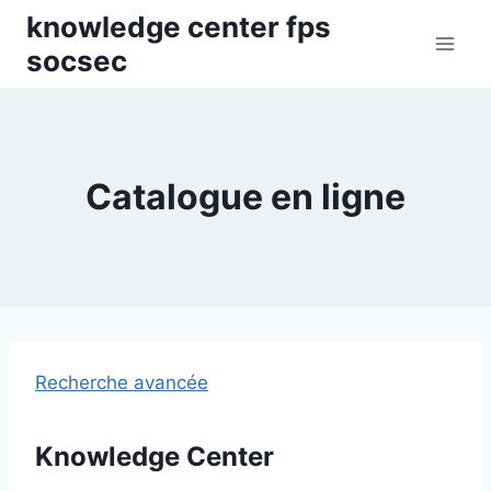
Skip
knowledge center fps
to
socsec
content
Catalogue en ligne
Recherche avancée
Knowledge Center