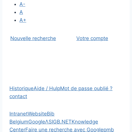
A-
A
A+
Nouvelle recherche
Votre compte
Historique
Aide / Hulp
Mot de passe oublié ?
contact
Intranet
Website
Bib
Belgium
Google
Λ
SIGB.NET
Knowledge
Center
Faire une recherche avec Google
pmb