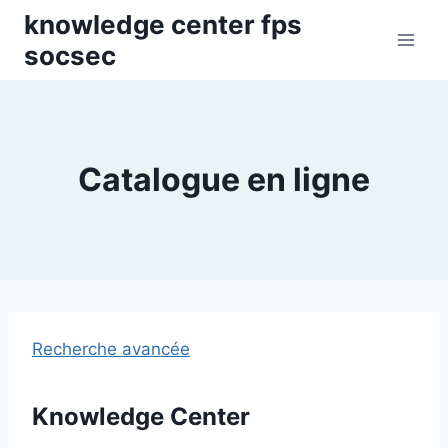
Skip
knowledge center fps
to
socsec
content
Catalogue en ligne
Recherche avancée
Knowledge Center