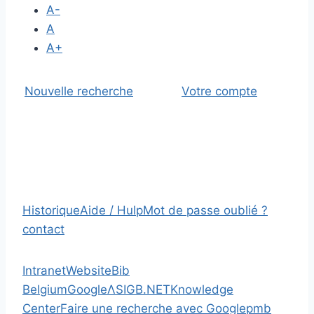
A-
A
A+
Nouvelle recherche
Votre compte
Historique
Aide / Hulp
Mot de passe oublié ?
contact
Intranet
Website
Bib
Belgium
Google
Λ
SIGB.NET
Knowledge
Center
Faire une recherche avec Google
pmb