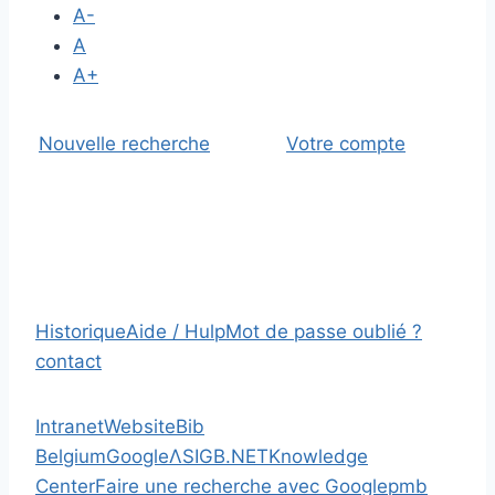
A-
A
A+
Nouvelle recherche
Votre compte
Historique
Aide / Hulp
Mot de passe oublié ?
contact
Intranet
Website
Bib
Belgium
Google
Λ
SIGB.NET
Knowledge
Center
Faire une recherche avec Google
pmb