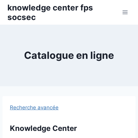
Skip
knowledge center fps
to
socsec
content
Catalogue en ligne
Recherche avancée
Knowledge Center