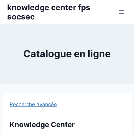
Skip
knowledge center fps
to
socsec
content
Catalogue en ligne
Recherche avancée
Knowledge Center