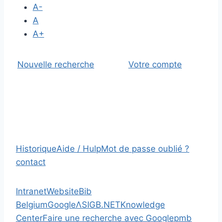
A-
A
A+
Nouvelle recherche
Votre compte
Historique
Aide / Hulp
Mot de passe oublié ?
contact
Intranet
Website
Bib
Belgium
Google
Λ
SIGB.NET
Knowledge
Center
Faire une recherche avec Google
pmb