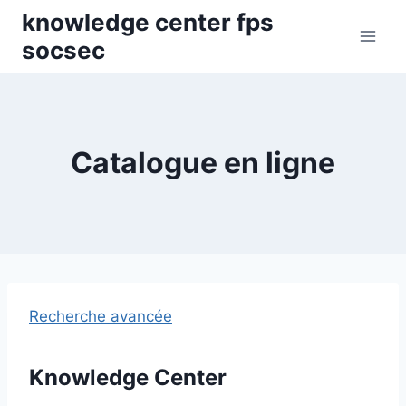
Skip
knowledge center fps
to
socsec
content
Catalogue en ligne
Recherche avancée
Knowledge Center