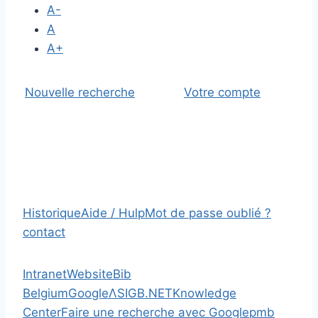
A-
A
A+
Nouvelle recherche
Votre compte
Historique
Aide / Hulp
Mot de passe oublié ?
contact
Intranet
Website
Bib
Belgium
Google
Λ
SIGB.NET
Knowledge
Center
Faire une recherche avec Google
pmb