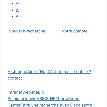
A-
A
A+
Nouvelle recherche
Votre compte
Historique
Aide / Hulp
Mot de passe oublié ?
contact
Intranet
Website
Bib
Belgium
Google
Λ
SIGB.NET
Knowledge
Center
Faire une recherche avec Google
pmb