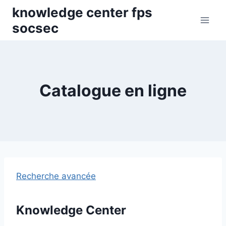
Skip
knowledge center fps
to
socsec
content
Catalogue en ligne
Recherche avancée
Knowledge Center