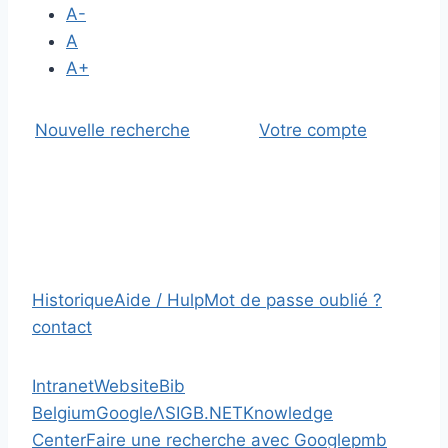
A-
A
A+
Nouvelle recherche
Votre compte
Historique
Aide / Hulp
Mot de passe oublié ?
contact
Intranet
Website
Bib
Belgium
Google
Λ
SIGB.NET
Knowledge
Center
Faire une recherche avec Google
pmb