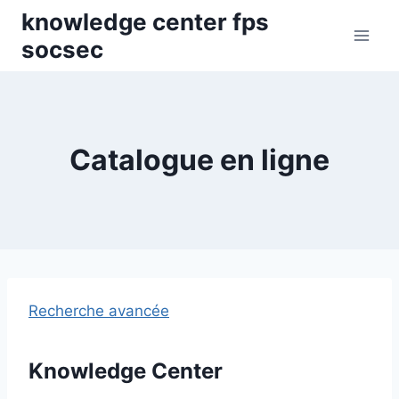
Skip
knowledge center fps
to
socsec
content
Catalogue en ligne
Recherche avancée
Knowledge Center