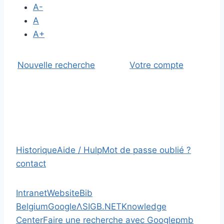
A-
A
A+
Nouvelle recherche
Votre compte
Historique
Aide / Hulp
Mot de passe oublié ?
contact
Intranet
Website
Bib
Belgium
Google
Λ
SIGB.NET
Knowledge
Center
Faire une recherche avec Google
pmb