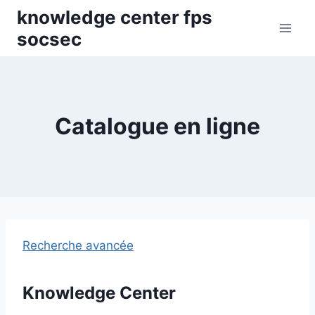
Skip
knowledge center fps
to
socsec
content
Catalogue en ligne
Recherche avancée
Knowledge Center