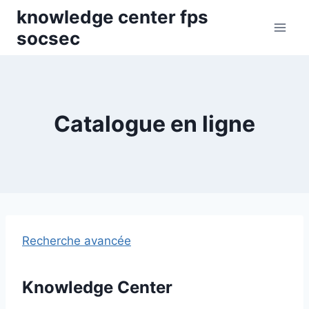
Skip
knowledge center fps
to
socsec
content
Catalogue en ligne
Recherche avancée
Knowledge Center