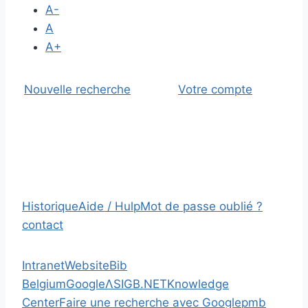
A-
A
A+
Nouvelle recherche
Votre compte
Historique
Aide / Hulp
Mot de passe oublié ?
contact
Intranet
Website
Bib
Belgium
Google
Λ
SIGB.NET
Knowledge
Center
Faire une recherche avec Google
pmb