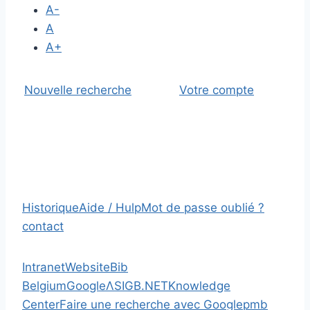
A-
A
A+
Nouvelle recherche
Votre compte
Historique
Aide / Hulp
Mot de passe oublié ?
contact
Intranet
Website
Bib
Belgium
Google
Λ
SIGB.NET
Knowledge
Center
Faire une recherche avec Google
pmb