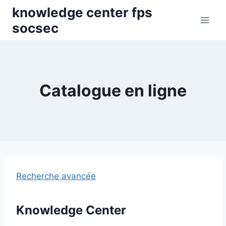
Skip
knowledge center fps
to
socsec
content
Catalogue en ligne
Recherche avancée
Knowledge Center