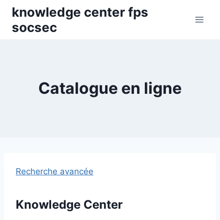
Skip
knowledge center fps
to
socsec
content
Catalogue en ligne
Recherche avancée
Knowledge Center