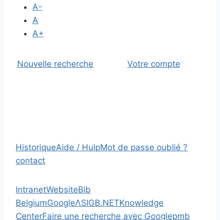
A-
A
A+
Nouvelle recherche
Votre compte
Historique
Aide / Hulp
Mot de passe oublié ?
contact
Intranet
Website
Bib
Belgium
Google
Λ
SIGB.NET
Knowledge
Center
Faire une recherche avec Google
pmb