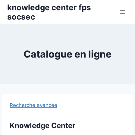
Skip
knowledge center fps
to
socsec
content
Catalogue en ligne
Recherche avancée
Knowledge Center