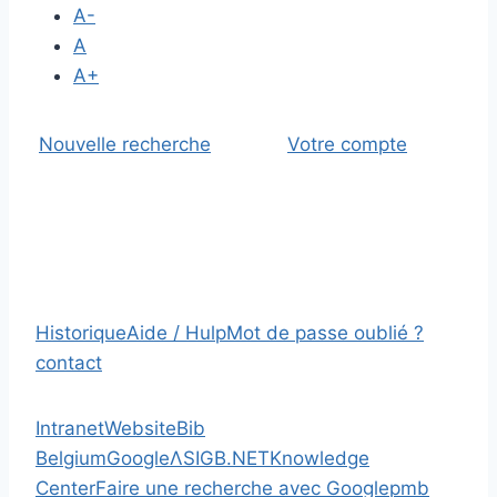
A-
A
A+
Nouvelle recherche
Votre compte
Historique
Aide / Hulp
Mot de passe oublié ?
contact
Intranet
Website
Bib
Belgium
Google
Λ
SIGB.NET
Knowledge
Center
Faire une recherche avec Google
pmb