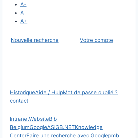
A-
A
A+
Nouvelle recherche
Votre compte
Historique
Aide / Hulp
Mot de passe oublié ?
contact
Intranet
Website
Bib
Belgium
Google
Λ
SIGB.NET
Knowledge
Center
Faire une recherche avec Google
pmb