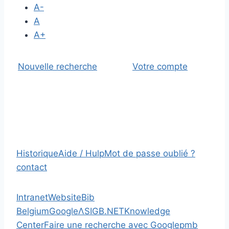
A-
A
A+
Nouvelle recherche
Votre compte
Historique
Aide / Hulp
Mot de passe oublié ?
contact
Intranet
Website
Bib
Belgium
Google
Λ
SIGB.NET
Knowledge
Center
Faire une recherche avec Google
pmb