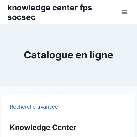
Skip
knowledge center fps
to
socsec
content
Catalogue en ligne
Recherche avancée
Knowledge Center