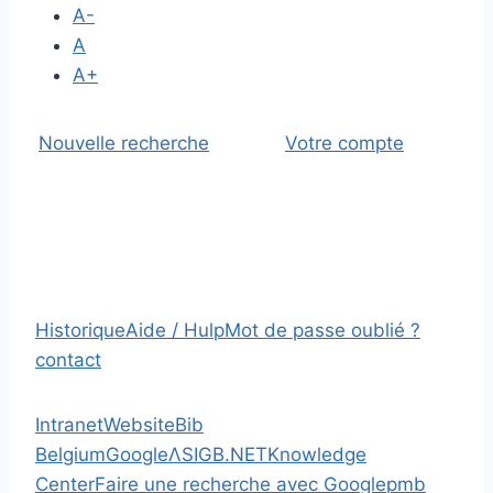
A-
A
A+
Nouvelle recherche
Votre compte
Historique
Aide / Hulp
Mot de passe oublié ?
contact
Intranet
Website
Bib
Belgium
Google
Λ
SIGB.NET
Knowledge
Center
Faire une recherche avec Google
pmb