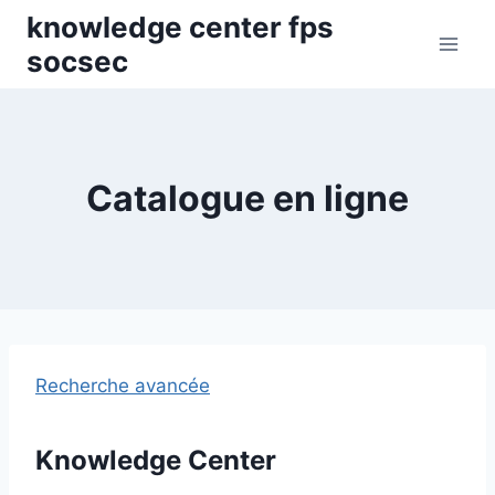
Skip
knowledge center fps
to
socsec
content
Catalogue en ligne
Recherche avancée
Knowledge Center