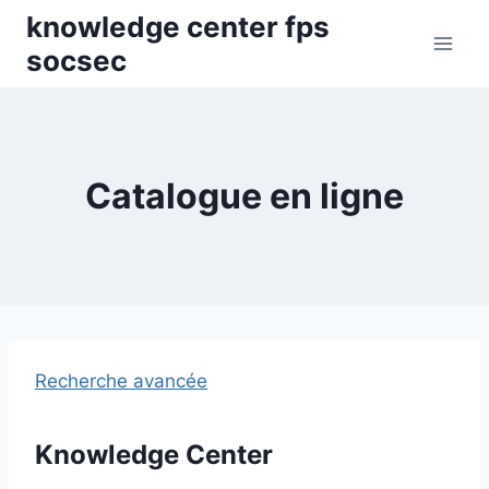
Skip
knowledge center fps
to
socsec
content
Catalogue en ligne
Recherche avancée
Knowledge Center