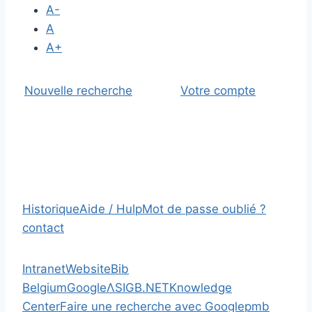
A-
A
A+
Nouvelle recherche
Votre compte
Historique
Aide / Hulp
Mot de passe oublié ?
contact
Intranet
Website
Bib
Belgium
Google
Λ
SIGB.NET
Knowledge
Center
Faire une recherche avec Google
pmb