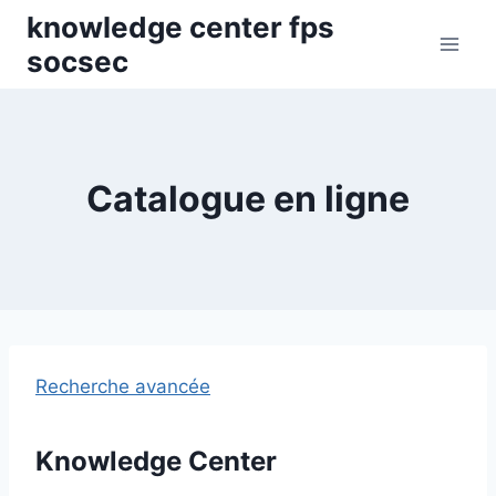
Skip
knowledge center fps
to
socsec
content
Catalogue en ligne
Recherche avancée
Knowledge Center