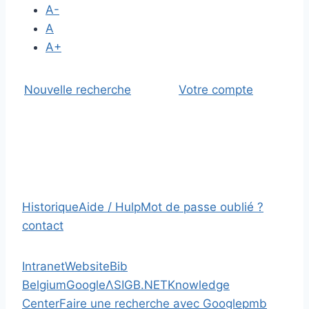
A-
A
A+
Nouvelle recherche
Votre compte
Historique
Aide / Hulp
Mot de passe oublié ?
contact
Intranet
Website
Bib
Belgium
Google
Λ
SIGB.NET
Knowledge
Center
Faire une recherche avec Google
pmb