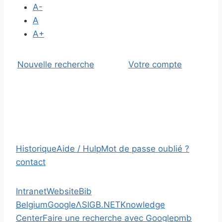
A-
A
A+
Nouvelle recherche
Votre compte
Historique
Aide / Hulp
Mot de passe oublié ?
contact
Intranet
Website
Bib
Belgium
Google
Λ
SIGB.NET
Knowledge
Center
Faire une recherche avec Google
pmb