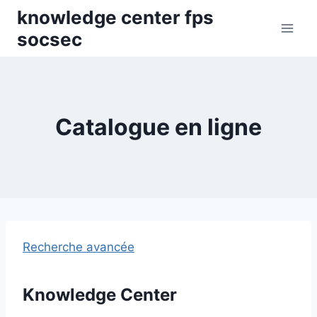
Skip
knowledge center fps
to
socsec
content
Catalogue en ligne
Recherche avancée
Knowledge Center