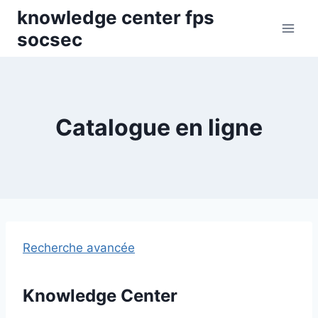
Skip
knowledge center fps
to
socsec
content
Catalogue en ligne
Recherche avancée
Knowledge Center