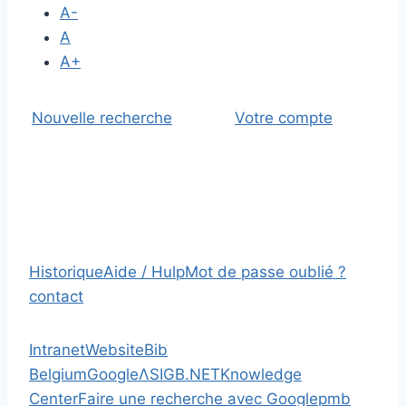
A-
A
A+
Nouvelle recherche
Votre compte
Historique
Aide / Hulp
Mot de passe oublié ?
contact
Intranet
Website
Bib
Belgium
Google
Λ
SIGB.NET
Knowledge
Center
Faire une recherche avec Google
pmb