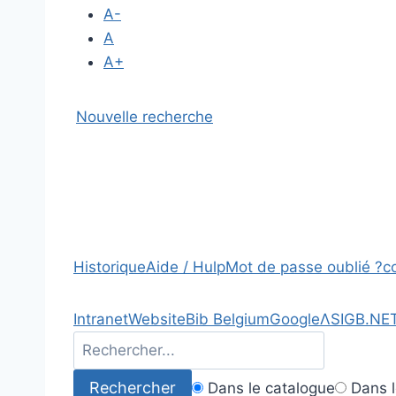
A-
A
A+
Nouvelle recherche
Historique
Aide / Hulp
Mot de passe oublié ?
c
Intranet
Website
Bib Belgium
Google
Λ
SIGB.NE
Dans le catalogue
Dans l