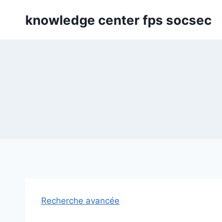
Skip
knowledge center fps socsec
to
content
Recherche avancée