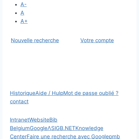
A-
A
A+
Nouvelle recherche
Votre compte
Historique
Aide / Hulp
Mot de passe oublié ?
contact
Intranet
Website
Bib
Belgium
Google
Λ
SIGB.NET
Knowledge
Center
Faire une recherche avec Google
pmb