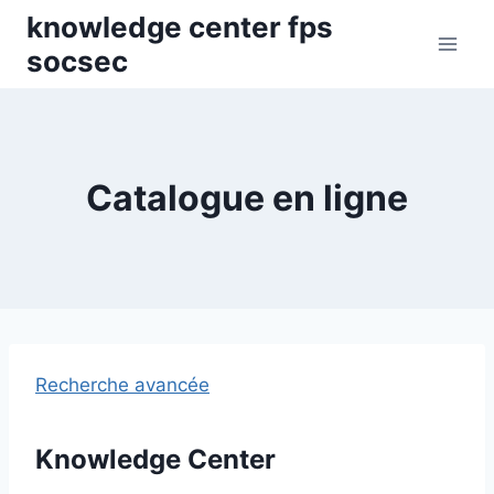
Skip
knowledge center fps
to
socsec
content
Catalogue en ligne
Recherche avancée
Knowledge Center